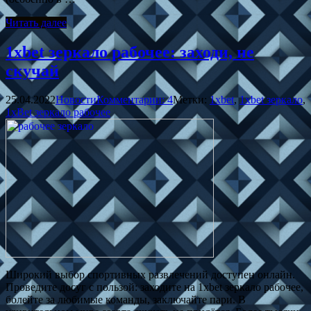
Читать далее
1xbet зеркало рабочее: заходи, не
скучай
25.04.2022
Новости
Комментарии: 4
Метки:
1xbet
,
1xbet зеркало
,
1xBet зеркало рабочее
Широкий выбор спортивных развлечений доступен онлайн.
Проведите досуг с пользой: заходите на 1xbet зеркало рабочее,
болейте за любимые команды, заключайте пари. В