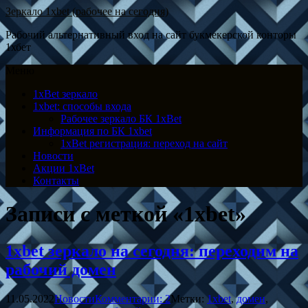
Зеркало 1xbet (рабочее на сегодня)
Рабочий альтернативный вход на сайт букмекерской конторы
1хбет
Меню
1xBet зеркало
1xbet: способы входа
Рабочее зеркало БК 1xBet
Информация по БК 1xbet
1xBet регистрация: переход на сайт
Новости
Акции 1xBet
Контакты
Записи с меткой «1xbet»
1xbet зеркало на сегодня: переходим на
рабочий домен
11.05.2022
Новости
Комментарии: 2
Метки:
1xbet
,
домен
,