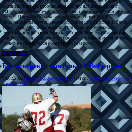
Любители ставок на спортивные мероприятия вынуждены
ежедневно искать работающую ссылку для входа на сайт.
1xbet зеркало обеспечит комфортный переход на необходимый
ресурс. Порталы букмекерских контор в Российской
Федерации недоступны девяносто процентов времени. Ввиду
этого, страдают пользователи. Причины невозможности
посетить портал в основном касаются технических аспектов.
Наиболее распространённые: профилактические мероприятия;
сервер не справляется с нагрузкой; хакерская …
Читать далее
Букмекерские конторы: 1xBet у руля
18.02.2022
Новости
Комментарии: 1
Метки:
1xbet
,
букмекерская
контора 1хбет