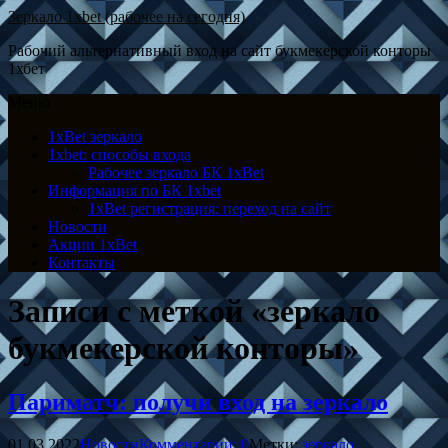
Зеркало 1xbet (рабочее на сегодня)
Рабочий альтернативный вход на сайт букмекерской конторы
1хбет
Меню
1xBet зеркало
1xbet: способы входа
Рабочее зеркало БК 1xBet
Информация по БК 1xbet
1xBet регистрация: переход на сайт
Новости
Акции 1xBet
Контакты
Записи с меткой «зеркало
букмекерской конторы»
Париматч: получи вход на зеркало
01.03.2022
Новости
Комментарии: 0
Метки:
зеркало