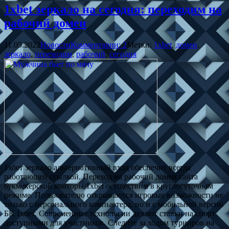
1xbet зеркало на сегодня: переходим на
рабочий домен
11.05.2022
Новости
Комментарии: 2
Метки:
1xbet
,
домен
,
зеркало
,
переходим
,
рабочий
,
сегодня
1хбет зеркало альтернативный вход обеспечит всегда
работающей ссылкой. Переход на рабочий домен сайта
букмекерской конторы 1xbet осуществим в круглосуточном
режиме. Пользователю открываются игровые возможности не
только с персонального компьютера, но и с мобильной версии
БК 1хбет. Современные технологии делают ставки на спорт
доступными для участников. Следите за ходом турниров на