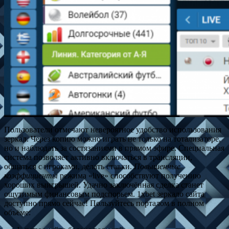
Пользователи отмечают невероятное удобство использования
зеркал. Через копию можно играть не только на тотализаторе,
но и наблюдать за состязаниями в прямом эфире. Специальная
система позволяет активно включаться в трансляции,
общаться с игроками, делать ставки.
Повышенные
коэффициенты
режима «live» способствуют получению
хороших выигрышей. Удачно заключённая сделка станет
ощутимым финансовым подспорьем. 1xbet зеркало сайта
доступно прямо сейчас! Пользуйтесь порталом в полном
объёме: