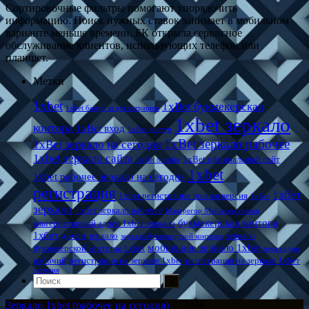
Сортировочные фильтры помогают упорядочить
информацию. Поиск нужных ставок занимает в мобильном
варианте меньше времени. БК открыла сервисное
обслуживание клиентов, использующих телефон или
планшет.
Метки
1xbet
1xBet букмекерская
1xbet бонус за регистрацию
1xbet зеркало
контора
1xBet вход
1xBet доступ
1xBet зеркало рабочее
1xBet зеркало на сегодня
1xbet зеркало сайта
1xBet официальный сайт
1xBet онлайн
1xbet
1xbet рабочее зеркало на сегодня
регистрация
1хбет
1xbet регистрация полная версия
1хБет
зеркало
1хбет зеркало рабочее
Макгрегор Мейвезер ставки
букмекерская контора
альтернативный адрес 1xbet зеркало
1хбет
домен
зеркало
зеркало
зеркало букмекерской конторы
мобильное зеркало 1xbet
букмекерской конторы 1xbet
переходим
рабочий
регистрация на зеркале 1xbet
регистрация на зеркале 1хбет
сегодня
Зеркало 1xbet (рабочее на сегодня)
© 2026