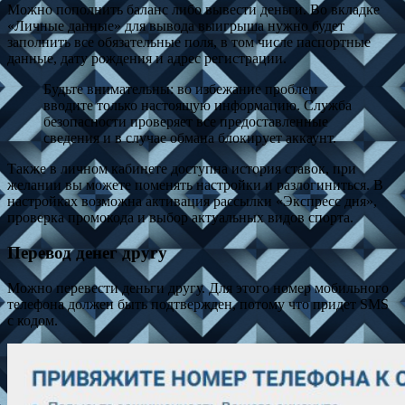
Можно пополнить баланс либо вывести деньги. Во вкладке
«Личные данные» для вывода выигрыша нужно будет
заполнить все обязательные поля, в том числе паспортные
данные, дату рождения и адрес регистрации.
Будьте внимательны: во избежание проблем
вводите только настоящую информацию. Служба
безопасности проверяет все предоставленные
сведения и в случае обмана блокирует аккаунт.
Также в личном кабинете доступна история ставок, при
желании вы можете поменять настройки и разлогиниться. В
настройках возможна активация рассылки «Экспресс дня»,
проверка промокода и выбор актуальных видов спорта.
Перевод денег другу
Можно перевести деньги другу. Для этого номер мобильного
телефона должен быть подтвержден, потому что придет SMS
с кодом.