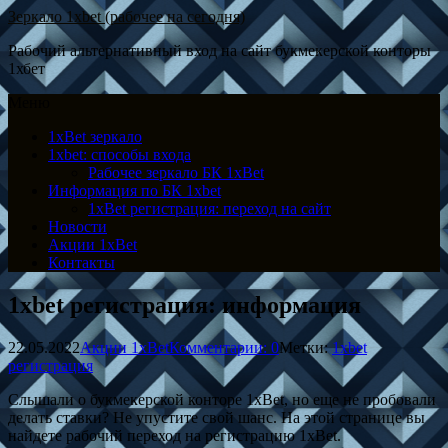
Зеркало 1xbet (рабочее на сегодня)
Рабочий альтернативный вход на сайт букмекерской конторы
1хбет
Меню
1xBet зеркало
1xbet: способы входа
Рабочее зеркало БК 1xBet
Информация по БК 1xbet
1xBet регистрация: переход на сайт
Новости
Акции 1xBet
Контакты
1xbet регистрация: информация
22.05.2022
Акции 1xBet
Комментарии: 0
Метки:
1xbet
регистрация
Слышали о букмекерской конторе 1xBet, но еще не пробовали
делать ставки? Не упустите свой шанс. На этой странице вы
найдете рабочий переход на регистрацию 1xBet.