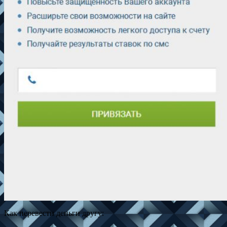
Как перевести деньги другу: