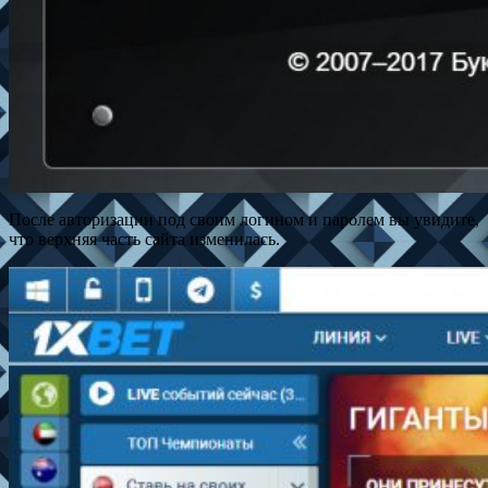
После авторизации под своим логином и паролем вы увидите,
что верхняя часть сайта изменилась.