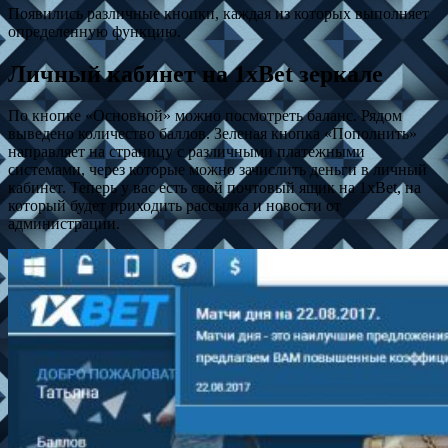
Появились различные кнопки, каждая из которых выполняет
определенную функцию.
Личный кабинет на 1xBet зеркале
По кнопке «Основной» можно посмотреть баланс. Рядом
выведено количество баллов. Зеленая кнопка «Пополнить»
направляет на страницу с различными платежными
системами, через которые можно зачислить деньги в личный
кабинет. Теперь у вас есть свой почтовый ящик на 1xBet, на
который будет приходить рассылка и новости от
администрации.