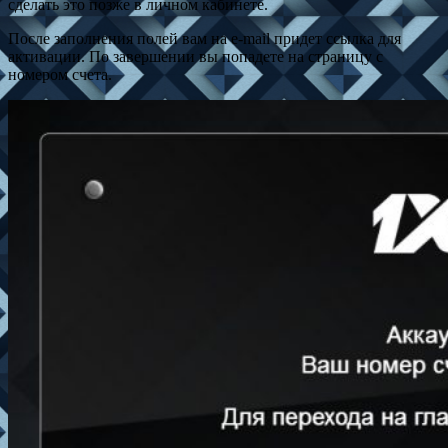
сделать это позже в личном кабинете.
После заполнения полей вам на e-mail придет ссылка для
активации. По завершении вы попадете на страницу с
номером счета.