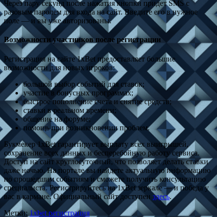
Через пару секунд после нажатия кнопки придет SMS с
разовым паролем для входа на сайт. Введите его в нужное
поле — и вы уже авторизованы.
Возможности участников после регистрации
Регистрация на сайте 1xBet предоставляет большие
возможности для новых игроков:
большой выбор событий для ставок;
участие в бонусных программах;
быстрое пополнение счета и снятие средств;
ставки в реальном времени;
общение на форуме;
помощь при возникновении проблем.
Букмекер 1xBet гарантирует выплату всех выигрышей,
сохранение всех данных и бесперебойную работу сервиса.
Доступ на сайт круглосуточный, что позволяет делать ставки
даже ночью. На портале вы найдете актуальную информацию
по прошедшим событиям и сможете получить консультацию
специалиста. Регистрируйтесь на 1xBet зеркале — и победа у
вас в кармане. Официальный сайт доступен
здесь
.
Метки:
1xbet регистрация