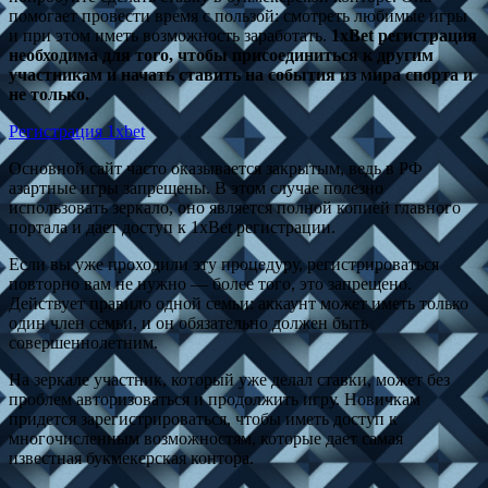
помогает провести время с пользой: смотреть любимые игры
и при этом иметь возможность заработать.
1xBet регистрация
необходима для того, чтобы присоединиться к другим
участникам и начать ставить на события из мира спорта и
не только.
Регистрация 1xbet
Основной сайт часто оказывается закрытым, ведь в РФ
азартные игры запрещены. В этом случае полезно
использовать зеркало, оно является полной копией главного
портала и дает доступ к 1xBet регистрации.
Если вы уже проходили эту процедуру, регистрироваться
повторно вам не нужно — более того, это запрещено.
Действует правило одной семьи: аккаунт может иметь только
один член семьи, и он обязательно должен быть
совершеннолетним.
На зеркале участник, который уже делал ставки, может без
проблем авторизоваться и продолжить игру. Новичкам
придется зарегистрироваться, чтобы иметь доступ к
многочисленным возможностям, которые дает самая
известная букмекерская контора.