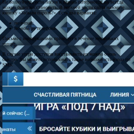
Не волнуйтесь, если логин и пароль потеряются, их всегда
можно будет восстановить. В верхней части сайта нажмите
кнопку «Забыли пароль?». Есть два варианта:
по e-mail;
по номеру телефона.
Письмо с инструкциями приходит в течение нескольких
минут.
В случае утери доступов восстановить их можно очень
быстро. Вы можете использовать также возможность входа по
SMS.