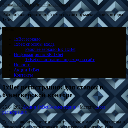
Зеркало 1xbet (рабочее на сегодня)
Рабочий альтернативный вход на сайт букмекерской конторы
1хбет
Меню
1xBet зеркало
1xbet: способы входа
Рабочее зеркало БК 1xBet
Информация по БК 1xbet
1xBet регистрация: переход на сайт
Новости
Акции 1xBet
Контакты
1xBet регистрация: для ставок в
букмекерской конторе
25.04.2022
Акции 1xBet
Комментарии: 4
Метки:
1xbet
регистрация
Если вы любите спорт и следите за ходом матчей, обязательно
попробуйте сделать ставку в букмекерской конторе. Она