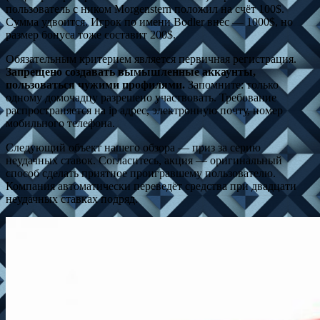
пользователь с ником Morgenstern положил на счёт 100$.
Сумма удвоится. Игрок по имени Bodler внёс — 1000$, но
размер бонуса тоже составит 200$.
Обязательным критерием является первичная регистрация.
Запрещено создавать вымышленные аккаунты,
пользоваться чужими профилями.
Запомните: только
одному домочадцу разрешено участвовать. Требование
распространяется на ip адрес, электронную почту, номер
мобильного телефона.
Следующий объект нашего обзора — приз за серию
неудачных ставок. Согласитесь, акция — оригинальный
способ сделать приятное проигравшему пользователю.
Компания автоматически переведёт средства при двадцати
неудачных ставках подряд.