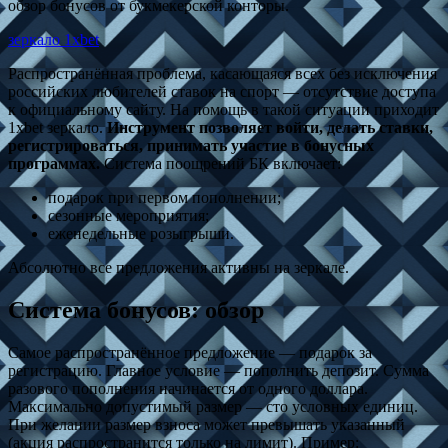
обзор бонусов от букмекерской конторы.
зеркало 1xbet
Распространённая проблема, касающаяся всех без исключения
российских любителей ставок на спорт — отсутствие доступа
к официальному сайту. На помощь в такой ситуации приходит
1xbet зеркало.
Инструмент позволяет войти, делать ставки,
регистрироваться, принимать участие в бонусных
программах.
Система поощрений БК включает:
подарок при первом пополнении;
сезонные мероприятия;
еженедельные розыгрыши.
Абсолютно все предложения активны на зеркале.
Система бонусов: обзор
Самое распространённое предложение — подарок за
регистрацию. Главное условие — пополнить депозит. Сумма
разового пополнения начинается от одного доллара.
Максимально допустимый размер — сто условных единиц.
При желании размер взноса может превышать указанный
(акция распространится только на лимит). Пример: