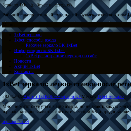
Зеркало 1xbet (рабочее на сегодня)
Рабочий альтернативный вход на сайт букмекерской конторы 1
Меню
1xBet зеркало
1xbet: способы входа
Рабочее зеркало БК 1xBet
Информация по БК 1xbet
1xBet регистрация: переход на сайт
Новости
Акции 1xBet
Контакты
1xBet зеркало: легкие ставки после рег
28.04.2022
Акции 1xBet
Комментарии: 0
Метки:
1xbet зеркало
Многие хотят окунуться в мир азарта, но не знают, какую ко
зеркало, которое является сайтом известной БК и предоставля
зеркало 1xbet