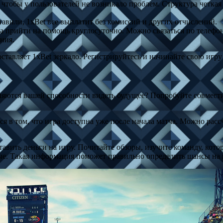
 чтобы у пользователей не возникало проблем. Структура четка
авили, 1xBet все выплатит без комиссий и других отчислений.
 прийти на помощь круглосуточно. Можно связаться по телефону
ния.
тавляет 1xBet зеркало. Регистрируйтесь и начинайте свою игру
ляются вашей способности видеть будущее? Попробуйте совмести
ся в том, что игра доступна уже после начала матча. Можно рас
вить деньги на игру. Почитайте обзоры, изучите команду, котор
ые. Такая информация поможет правильно определить шансы на 