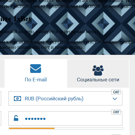
меняется зеркало, которое является его абсолютной копией. Игра
уть, участники могут авторизоваться под своим логином и дела
йте 1xBet
павший на него, разберется за несколько минут.
дин клик, авторизация через социальные сети, с помощью телеф
о можно пополнить счет и начать играть.