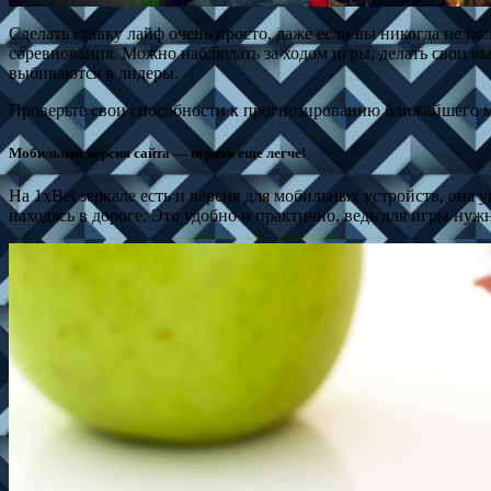
Сделать ставку лайф очень просто, даже если вы никогда не по
соревнования. Можно наблюдать за ходом игры, делать свои вы
выбиваются в лидеры.
Проверьте свои способности к прогнозированию ближайшего ма
Мобильная версия сайта — играть еще легче!
На 1xBet зеркале есть и версия для мобильных устройств, она 
находясь в дороге. Это удобно и практично, ведь для игры нужн