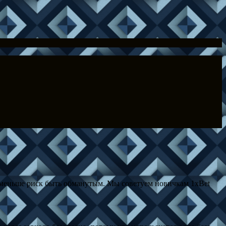
е меньше риск быть обманутым. Мы советуем новичкам 1xBet