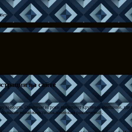
хбет
истрации на сайте
нтору выбрать. Опытные игроки выбирают крупные компании, гд
ет большие возможности поклонникам развлечений.