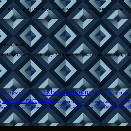
 консультации в свободном режиме — все это делает букмекерск
нктах приема.
и. Она требует от своих участников честной игры, взамен пре
1xbet зеркало
1xBet зеркало на 
1xBet вход
1xBet доступ
1xbet регистрация
1хбе
я
1xbet регистрация полная версия
1хБет
мобильное зе
зеркало букмекерской конторы 1xbet
еркало букмекерской конторы