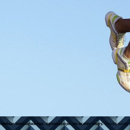
а любые мероприятия, проходящие по всему миру.
Уникальная в