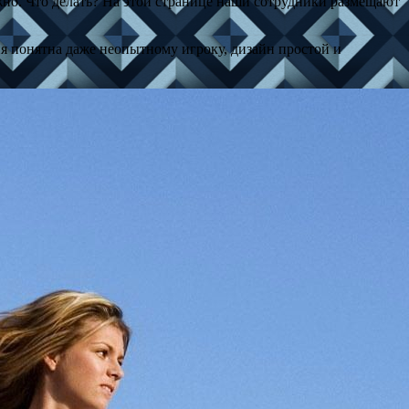
ожно. Что делать? На этой странице наши сотрудники размещают
ия понятна даже неопытному игроку, дизайн простой и