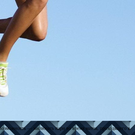
озможность — заключать пари во время матча, проходящего в