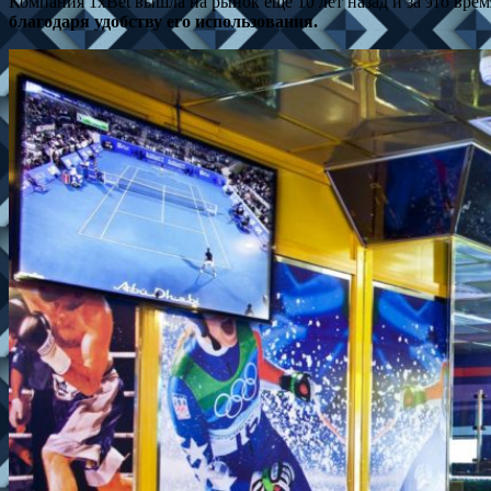
Компания 1xBet вышла на рынок еще 10 лет назад и за это врем
благодаря удобству его использования.