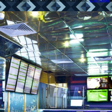
я успела открыть более 500 пунктов приема ставок.
Сайт 1xbet
п