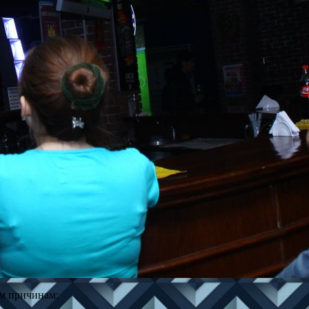
им причинам: