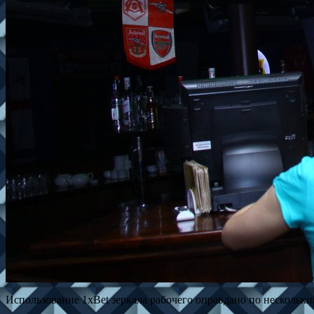
Использование 1xBet зеркала рабочего оправдано по нескольк