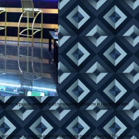
абочее зеркало является отличным решением и представляет
о заплатить: с выигрыша взимается налог в размере 13%. Стоит