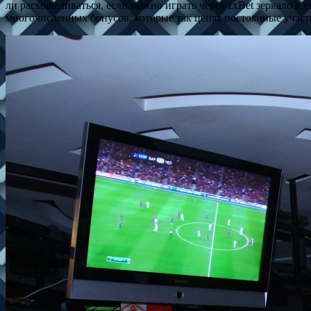
ли раскошеливаться, если можно играть через 1xBet зеркало и
многочисленных бонусов, которые так ценят постоянные участ