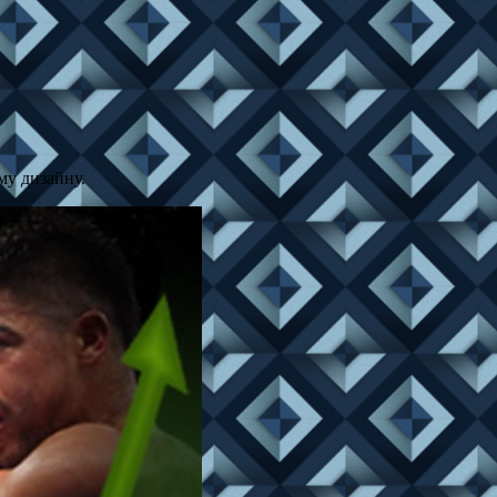
му дизайну.